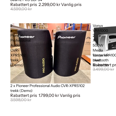
Rabattert pris
2.299,00 kr
Vanlig pris
4.599,00 kr
2
Vonyx
x
VPA1000
Pioneer
2
Professional
X
Audio
500W
CVR-
Media
XPRS102
forsterker
Vonyx VPA100
Salg
trekk
med
bluetooth
Rabattert p
(Demo)
bluetooth
3.499,00 kr
2 x Pioneer Professional Audio CVR-XPRS102
Salg
trekk (Demo)
Rabattert pris
1.799,00 kr
Vanlig pris
3.598,00 kr