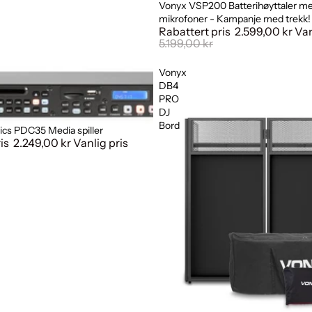
Vonyx VSP200 Batterihøyttaler me
Salg
mikrofoner - Kampanje med trekk!
Rabattert pris
2.599,00 kr
Van
5.199,00 kr
Vonyx
DB4
PRO
DJ
Bord
cs PDC35 Media spiller
ris
2.249,00 kr
Vanlig pris