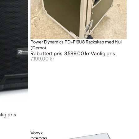
Power Dynamics PD-F16U8 Rackskap med hjul
Salg
(Demo)
Rabattert pris
3.599,00 kr
Vanlig pris
7.199,00 kr
lig pris
Vonyx
DT6000