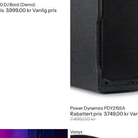
0 DJ Bord (Demo)
ris
3.999,00 kr
Vanlig pris
Power Dynamics PDY215SA
Salg
Rabattert pris
3.749,00 kr
Van
7.499,00 kr
Vonyx
VSP200