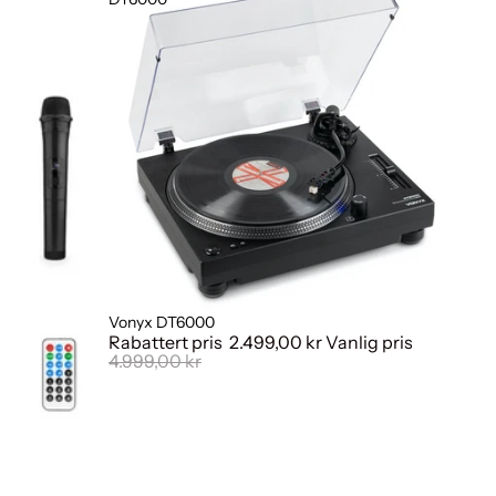
Vonyx DT6000
Salg
Rabattert pris
2.499,00 kr
Vanlig pris
4.999,00 kr