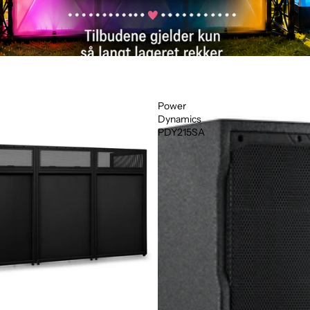
Power
Dynamics
PDY215SA