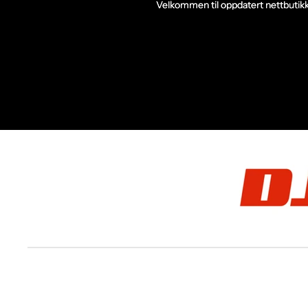
Velkommen til oppdatert nettbutikk
Velkommen til oppdatert nettbutikk
DJButikken AS