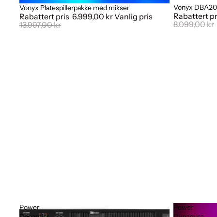
Vonyx DBA20
Vonyx Platespillerpakke med mikser
Salg
Salg
Rabattert p
Rabattert pris
6.999,00 kr
Vanlig pris
8.099,00 kr
13.997,00 kr
Power
Power
Dynamics
Dynamics