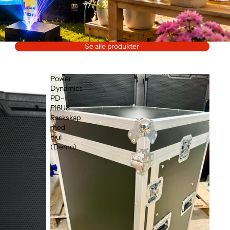
Se alle produkter
Power
Dynamics
PD-
F16U8
Rackskap
med
hjul
(Demo)