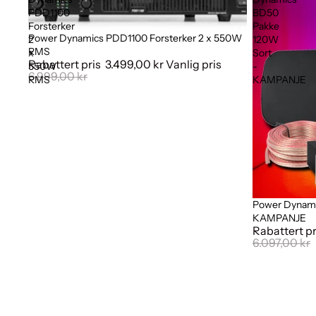
PDD1100
BD50
Forsterker
Pakke
Power Dynamics PDD1100 Forsterker 2 x 550W
Salg
2
120W
RMS
x
Sort
Rabattert pris
3.499,00 kr
Vanlig pris
550W
-
6.999,00 kr
RMS
KAMPANJE
Power Dynami
Salg
KAMPANJE
Rabattert p
6.097,00 kr