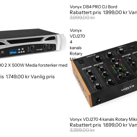
Vonyx DB4 PRO DJ Bord
Salg
Rabattert pris
1.999,00 kr
Van
3.999,00 kr
Vonyx
VDJ270
4
kanals
Rotary
Mikser
0 2 X 500W Media forsterker med
ris
1.749,00 kr
Vanlig pris
Vonyx VDJ270 4 kanals Rotary Mik
Salg
Rabattert pris
1.699,00 kr
Van
3.399,00 kr