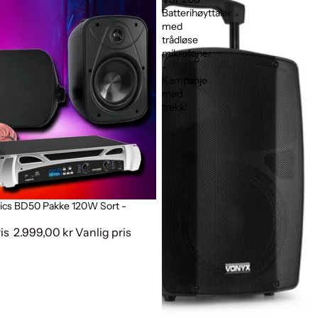
Batterihøyttaler
med
trådløse
mikrofoner
-
Kampanje
med
trekk!
cs BD50 Pakke 120W Sort -
ris
2.999,00 kr
Vanlig pris