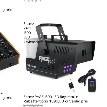
3.799,00 kr
lig pris
Beamz
RAGE
1800
LED
Røykmaskin
ser
Beamz RAGE 1800 LED Røykmaskin
Salg
lig pris
Rabattert pris
1.399,00 kr
Vanlig pris
2.799,00 kr