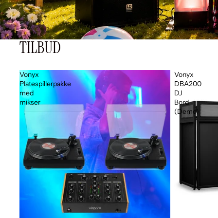
TILBUD
Vonyx
Vonyx
Platespillerpakke
DBA200
med
DJ
mikser
Bord
(Demo)