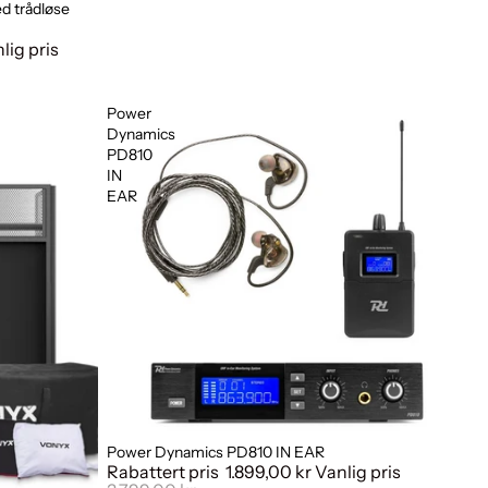
d trådløse
lig pris
Power
Dynamics
PD810
IN
EAR
Power Dynamics PD810 IN EAR
Salg
Rabattert pris
1.899,00 kr
Vanlig pris