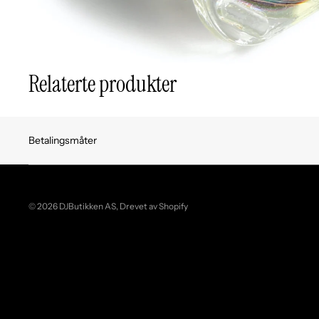
Relaterte produkter
Betalingsmåter
© 2026
DJButikken AS
, Drevet av Shopify