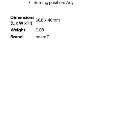
Burning position: Any
Dimensions
66.8 x 46mm
(L x W x H)
Weight
0.08
Brand
beamZ