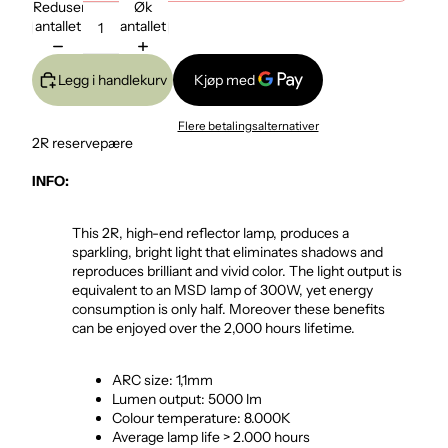
Reduser
Øk
antallet
antallet
Legg i handlekurv
Flere betalingsalternativer
2R reservepære
INFO:
This 2R, high-end reflector lamp, produces a
sparkling, bright light that eliminates shadows and
reproduces brilliant and vivid color. The light output is
equivalent to an MSD lamp of 300W, yet energy
consumption is only half. Moreover these benefits
can be enjoyed over the 2,000 hours lifetime.
ARC size: 1,1mm
Lumen output: 5000 lm
Colour temperature: 8.000K
Average lamp life > 2.000 hours