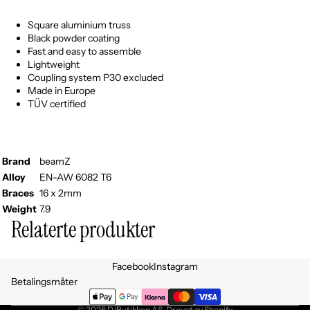
Square aluminium truss
Black powder coating
Fast and easy to assemble
Lightweight
Coupling system P30 excluded
Made in Europe
TÜV certified
Brand
beamZ
Alloy
EN-AW 6082 T6
Braces
16 x 2mm
Weight
7.9
Relaterte produkter
Personvernerklæring
Facebook
Instagram
Retningslinjer for angrerett
Betalingsmåter
Vilkår for bruk
© 2026
DJButikken AS
, Drevet av Shopify