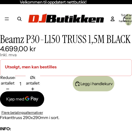
Velkommen til oppdatert nettbutikk!
Velkommen til oppdatert nettbutikk!
Totalt an
varer 
handleku
0
Beamz P30-L150 TRUSS 1,5M BLACK
Åpne
Åpne
bildet
bildet
4.699,00 kr
i
i
fullskjerm
fullskjerm
Inkl. mva
Utsolgt, men kan bestilles
Reduser
Øk
antallet
antallet
Legg i handlekurv
Flere betalingsalternativer
Firkanttruss 290x290mm i sort.
INFO: