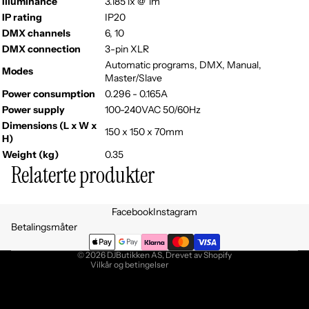
Illuminance
3.185 lx @ 1m
IP rating
IP20
DMX channels
6, 10
DMX connection
3-pin XLR
Automatic programs, DMX, Manual,
Modes
Master/Slave
Power consumption
0.296 - 0.165A
Power supply
100-240VAC 50/60Hz
Dimensions (L x W x
150 x 150 x 70mm
H)
Weight (kg)
0.35
Relaterte produkter
Personvernerklæring
Facebook
Instagram
Retningslinjer for angrerett
Betalingsmåter
Vilkår for bruk
© 2026
DJButikken AS
, Drevet av Shopify
Vilkår og betingelser