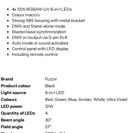
4x 12W RGBAW-UV 6-in-1 LEDs
Colour macro’s
Strong ABS housing with metal bracket
DMX and Stand-alone mode
Master/slave synchronization
DMX in-/output via 3-pin XLR
Auto mode or sound activated
Control panel with LED display
Including remote control
Brand
Fuzzix
Product colour
Black
Light source
6-in-1 LED
Colours
Red, Green, Blue, Amber, White, Ultra Violet
LED power
12W
Quantity of LEDs
4
Beam angle
30°
Field angle
57°