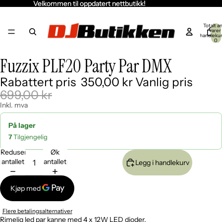
Velkommen til oppdatert nettbutikk!
Velkommen til oppdatert nettbutikk!
Totalt an
varer 
handleku
0
Fuzzix PLF20 Party Par DMX
Åpne
Åpne
Åpne
Åpne
Åpne
Åpne
Åpne
bildet
bildet
bildet
bildet
bildet
bildet
bildet
Rabattert pris
350,00 kr
Vanlig pris
i
i
i
i
i
i
i
fullskjerm
fullskjerm
fullskjerm
fullskjerm
fullskjerm
fullskjerm
fullskjerm
699,00 kr
Inkl. mva
På lager
7
Tilgjengelig
Reduser
Øk
antallet
antallet
Legg i handlekurv
Flere betalingsalternativer
Rimelig led par kanne med 4 x 12W LED dioder.