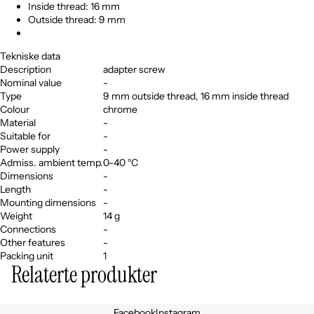
Inside thread: 16 mm
Outside thread: 9 mm
Tekniske data
Description
adapter screw
Nominal value
-
Type
9 mm outside thread, 16 mm inside thread
Colour
chrome
Material
-
Suitable for
-
Power supply
-
Admiss. ambient temp.
0-40 °C
Dimensions
-
Length
-
Mounting dimensions
-
Weight
14 g
Connections
-
Other features
-
Packing unit
1
Relaterte produkter
Personvernerklæring
Facebook
Instagram