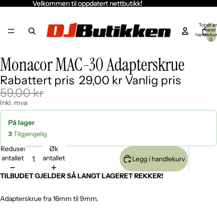
Velkommen til oppdatert nettbutikk!
Velkommen til oppdatert nettbutikk!
Totalt an
varer 
handleku
0
Monacor MAC-30 Adapterskrue
Åpne
bildet
Rabattert pris
29,00 kr
Vanlig pris
i
fullskjerm
59,00 kr
Inkl. mva
På lager
3
Tilgjengelig
Reduser
Øk
antallet
antallet
Legg i handlekurv
TILBUDET GJELDER SÅ LANGT LAGERET REKKER!
Adapterskrue fra 16mm til 9mm.