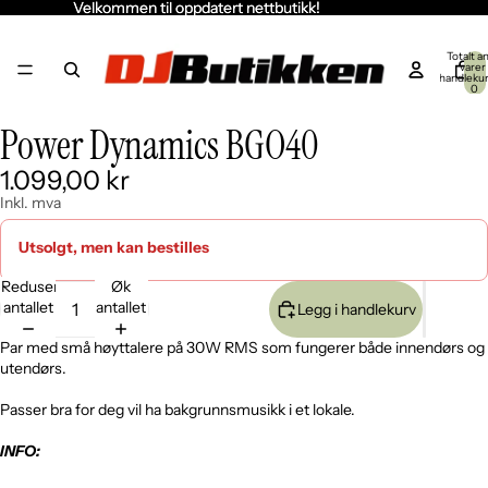
Velkommen til oppdatert nettbutikk!
Velkommen til oppdatert nettbutikk!
Totalt an
varer 
handleku
0
Power Dynamics BGO40
Åpne
Åpne
bildet
bildet
1.099,00 kr
i
i
fullskjerm
fullskjerm
Inkl. mva
Utsolgt, men kan bestilles
Reduser
Øk
antallet
antallet
Legg i handlekurv
Par med små høyttalere på 30W RMS som fungerer både innendørs og
utendørs.
Passer bra for deg vil ha bakgrunnsmusikk i et lokale.
INFO: