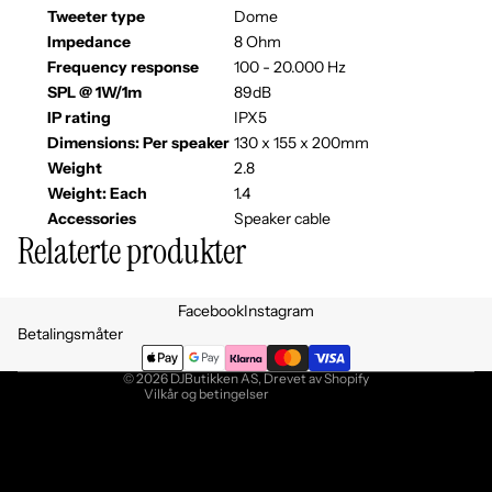
Tweeter type
Dome
Impedance
8 Ohm
Frequency response
100 - 20.000 Hz
SPL @ 1W/1m
89dB
IP rating
IPX5
Dimensions: Per speaker
130 x 155 x 200mm
Weight
2.8
Weight: Each
1.4
Accessories
Speaker cable
Relaterte produkter
Personvernerklæring
Facebook
Instagram
Retningslinjer for angrerett
Betalingsmåter
Vilkår for bruk
© 2026
DJButikken AS
, Drevet av Shopify
Vilkår og betingelser