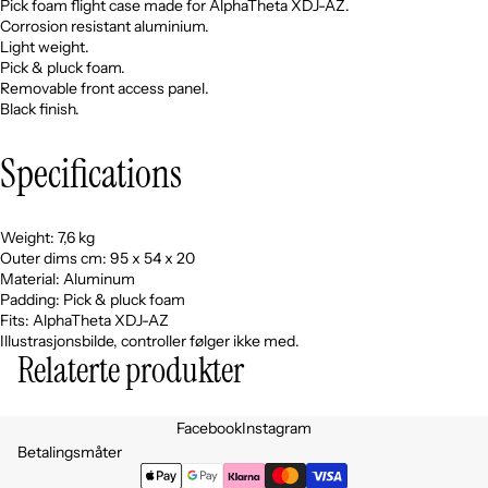
Pick foam flight case made for AlphaTheta XDJ-AZ.
Corrosion resistant aluminium.
Light weight.
Pick & pluck foam.
Removable front access panel.
Black finish.
Specifications
Weight: 7,6 kg
Outer dims cm: 95 x 54 x 20
Material: Aluminum
Padding: Pick & pluck foam
Fits: AlphaTheta XDJ-AZ
Illustrasjonsbilde, controller følger ikke med.
Relaterte produkter
Personvernerklæring
Facebook
Instagram
Retningslinjer for angrerett
Betalingsmåter
Vilkår for bruk