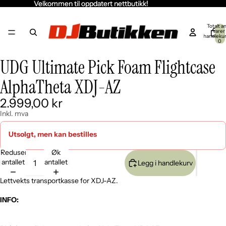
Velkommen til oppdatert nettbutikk!
Velkommen til oppdatert nettbutikk!
Totalt an
varer 
handleku
0
UDG Ultimate Pick Foam Flightcase
Åpne
Åpne
Åpne
Åpne
bildet
bildet
bildet
bildet
AlphaTheta XDJ-AZ
i
i
i
i
fullskjerm
fullskjerm
fullskjerm
fullskjerm
2.999,00 kr
Inkl. mva
Utsolgt, men kan bestilles
Reduser
Øk
antallet
antallet
Legg i handlekurv
Lettvekts transportkasse for XDJ-AZ.
INFO: