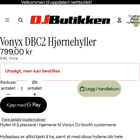
Velkommen til oppdatert nettbutikk!
Velkommen til oppdatert nettbutikk!
Totalt an
varer 
handleku
0
Vonyx DBC2 Hjørnehyller
Åpne
Åpne
Åpne
bildet
bildet
bildet
799,00 kr
i
i
i
fullskjerm
fullskjerm
fullskjerm
Inkl. mva
Utsolgt, men kan bestilles
Reduser
Øk
antallet
antallet
Legg i handlekurv
Flere betalingsalternativer
Hyller til å plassere i hjørnene til Vonyx DJ booth systemene.
Hylleplass er alltid kjekt å ha, samt at med disse hyllene blir hele