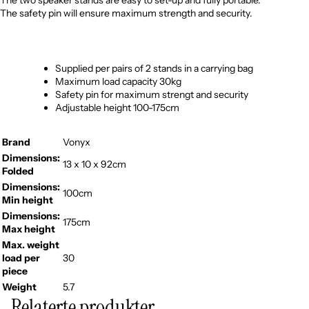
The two speaker stands are easy to set-up and fully portable.
The safety pin will ensure maximum strength and security.
Supplied per pairs of 2 stands in a carrying bag
Maximum load capacity 30kg
Safety pin for maximum strengt and security
Adjustable height 100-175cm
Brand
Vonyx
Dimensions:
13 x 10 x 92cm
Folded
Dimensions:
100cm
Min height
Dimensions:
175cm
Max height
Max. weight
load per
30
piece
Weight
5.7
Relaterte produkter