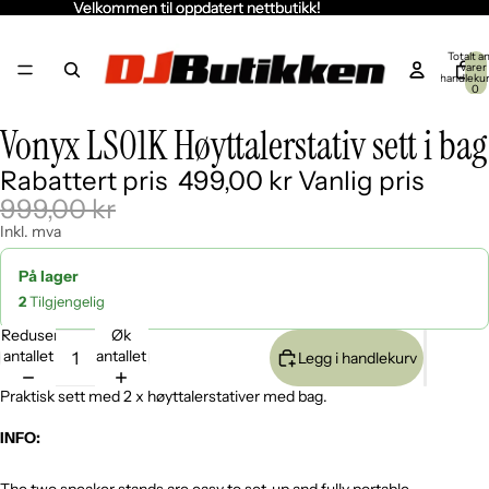
Velkommen til oppdatert nettbutikk!
Velkommen til oppdatert nettbutikk!
Totalt an
varer 
handleku
0
Vonyx LS01K Høyttalerstativ sett i bag
Åpne
Åpne
Åpne
Åpne
Åpne
Åpne
Åpne
Åpne
Åpne
Åpne
Åpne
Åpne
Åpne
bildet
bildet
bildet
bildet
bildet
bildet
bildet
bildet
bildet
bildet
bildet
bildet
bildet
Rabattert pris
499,00 kr
Vanlig pris
i
i
i
i
i
i
i
i
i
i
i
i
i
fullskjerm
fullskjerm
fullskjerm
fullskjerm
fullskjerm
fullskjerm
fullskjerm
fullskjerm
fullskjerm
fullskjerm
fullskjerm
fullskjerm
fullskjerm
999,00 kr
Inkl. mva
På lager
2
Tilgjengelig
Reduser
Øk
antallet
antallet
Legg i handlekurv
Praktisk sett med 2 x høyttalerstativer med bag.
INFO: