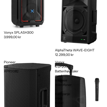
Vonyx SPLASH300
3.999,00 kr
AlphaTheta WAVE-EIGHT
12.299,00 kr
Pioneer
Vonyx
DJ
VSP200
XPRS082
Batterihøyttaler
med
trådløse
mikrofoner
-
Kampanje
med
trekk!