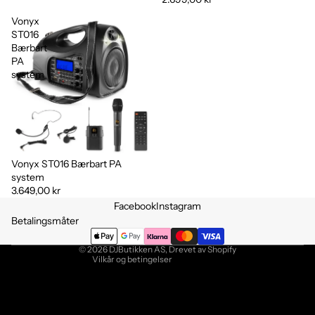
Vonyx
ST016
Bærbart
PA
system
Vonyx ST016 Bærbart PA
system
3.649,00 kr
Personvernerklæring
Facebook
Instagram
Retningslinjer for angrerett
Betalingsmåter
Vilkår for bruk
© 2026
DJButikken AS
, Drevet av Shopify
Vilkår og betingelser