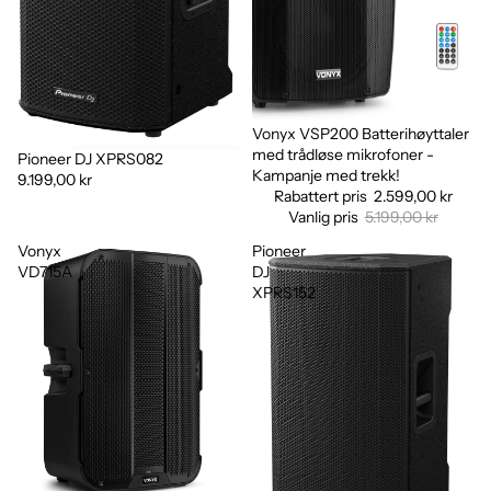
Vonyx VSP200 Batterihøyttaler
Salg
med trådløse mikrofoner -
Pioneer DJ XPRS082
Kampanje med trekk!
9.199,00 kr
Rabattert pris
2.599,00 kr
Vanlig pris
5.199,00 kr
Vonyx
Pioneer
VD715A
DJ
XPRS152