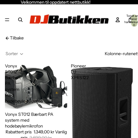
Velkommen til oppdatert nettbutikk!
Velkommen til oppdatert nettbutikk!
Totalt an
varer 
handleku
0
Tilbake
Sorter
Kolonne-rutenet
Vonyx
Pioneer
ST012
DJ
Bærbart
XPRS122
PA
system
med
hodebøylemikrofon
Vonyx ST012 Bærbart PA
Salg
system med
hodebøylemikrofon
Rabattert pris
1.349,00 kr
Vanlig
pris
2.699,00 kr