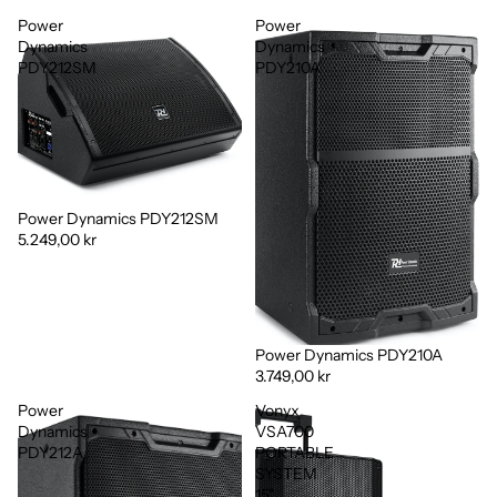
Power
Power
Dynamics
Dynamics
PDY212SM
PDY210A
Power Dynamics PDY212SM
5.249,00 kr
Power Dynamics PDY210A
3.749,00 kr
Power
Vonyx
Dynamics
VSA700
PDY212A
PORTABLE
SYSTEM
15"