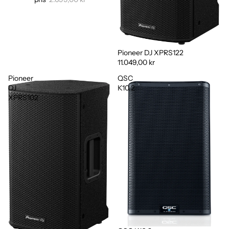
Pioneer DJ XPRS122
11.049,00 kr
Pioneer
QSC
DJ
K10.2
XPRS102