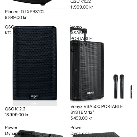
QSC K10.2
11.999,00 kr
Pioneer DJ XPRS102
9.849,00 kr
QSC
Vonyx
K12.2
VSA500
PORTABLE
SYSTEM
12"
Vonyx VSA500 PORTABLE
QSC K12.2
SYSTEM 12"
13.999,00 kr
5.499,00 kr
Power
Power
Dynamics
Dynamics