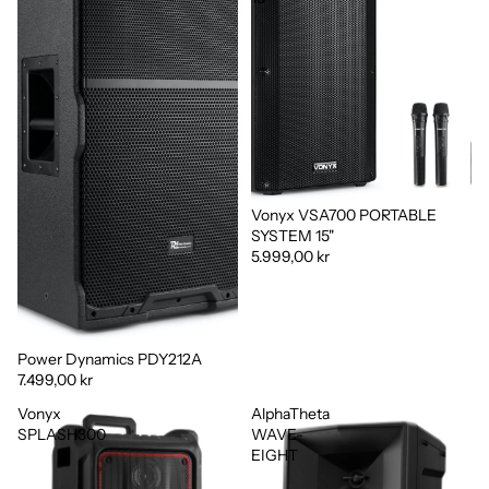
Vonyx VSA700 PORTABLE
SYSTEM 15"
5.999,00 kr
Power Dynamics PDY212A
7.499,00 kr
Vonyx
AlphaTheta
SPLASH300
WAVE-
EIGHT