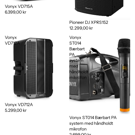
Vonyx VD715A
6.399,00 kr
Pioneer DJ XPRS152
12.299,00 kr
Vonyx
Vonyx
VD712A
ST014
Bærbart
PA
system
med
håndholdt
mikrofon
Vonyx VD712A
5.299,00 kr
Vonyx ST014 Bærbart PA
system med håndholdt
mikrofon
2.699,00 kr